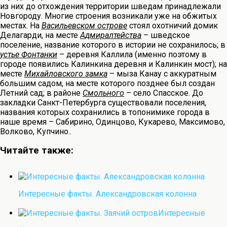
из них до отхождения территории шведам принадлежали
Новгороду. Многие строения возникали уже на обжитых
местах. На
Васильевском острове
стоял охотничий домик
Делагарди, на месте
Адмиралтейства
– шведское
поселение, название которого в истории не сохранилось; в
устье Фонтанки
– деревня Каллила (именно поэтому в
городе появились Калинкина деревня и Калинкин мост); на
месте
Михайловского замка
– мыза Канау с аккуратным
большим садом, на месте которого позднее был создан
Летний сад; в районе
Смольного
– село Спасское. До
закладки Санкт-Петербурга существовали поселения,
названия которых сохранились в топонимике города в
наше время – Сабирино, Одинцово, Кукарево, Максимово,
Волково, Купчино..
Читайте также:
Интересные факты. Александровская колонна
Интересные